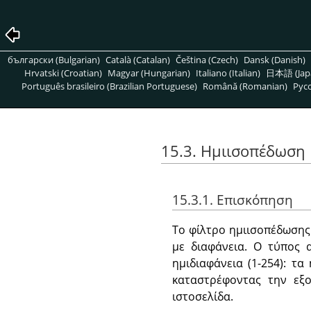
български (Bulgarian)
Català (Catalan)
Čeština (Czech)
Dansk (Danish)
Hrvatski (Croatian)
Magyar (Hungarian)
Italiano (Italian)
日本語 (Jap
Português brasileiro (Brazilian Portuguese)
Română (Romanian)
Pусс
15.3. Ημιισοπέδωση
15.3.1. Επισκόπηση
Το φίλτρο ημιισοπέδωσης
με διαφάνεια. Ο τύπος 
ημιδιαφάνεια (1-254): τ
καταστρέφοντας την εξ
ιστοσελίδα.