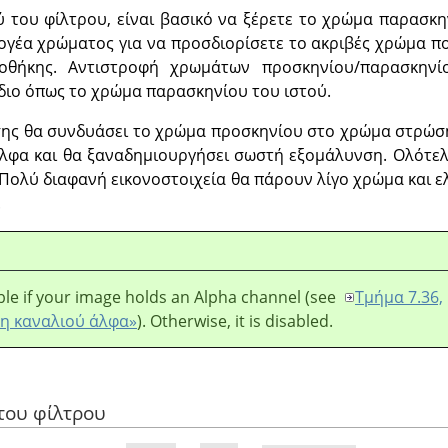
 του φίλτρου, είναι βασικό να ξέρετε το χρώμα παρασκην
λογέα χρώματος για να προσδιορίσετε το ακριβές χρώμα π
ιοθήκης. Αντιστροφή χρωμάτων προσκηνίου/παρασκηνί
ίδιο όπως το χρώμα παρασκηνίου του ιστού.
σης θα συνδυάσει το χρώμα προσκηνίου στο χρώμα στρώση
 άλφα και θα ξαναδημιουργήσει σωστή εξομάλυνση. Ολότε
 Πολύ διαφανή εικονοστοιχεία θα πάρουν λίγο χρώμα και 
.
lable if your image holds an Alpha channel (see
Τμήμα 7.36,
η καναλιού άλφα»
). Otherwise, it is disabled.
 του φίλτρου