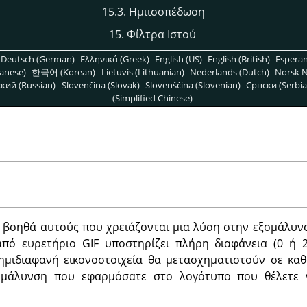
15.3. Ημιισοπέδωση
15. Φίλτρα Ιστού
Deutsch (German)
Ελληνικά (Greek)
English (US)
English (British)
Espera
anese)
한국어 (Korean)
Lietuvis (Lithuanian)
Nederlands (Dutch)
Norsk N
кий (Russian)
Slovenčina (Slovak)
Slovenščina (Slovenian)
Српски (Serbia
(Simplified Chinese)
 βοηθά αυτούς που χρειάζονται μια λύση στην εξομάλυν
από ευρετήριο GIF υποστηρίζει πλήρη διαφάνεια (0 ή 2
α ημιδιαφανή εικονοστοιχεία θα μετασχηματιστούν σε κα
ομάλυνση που εφαρμόσατε στο λογότυπο που θέλετε 