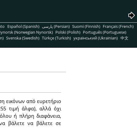
nto
Español (Spanish)
پارسی (Persian)
Suomi (Finnish)
Français (French)
ynorsk (Norwegian Nynorsk)
Polski (Polish)
Português (Portuguese)
n)
Svenska (Swedish)
Türkçe (Turkish)
український (Ukrainian)
中文
ση εικόνων από ευρετήριο
55 τιμή άλφα), αλλά όχι
θόλου ή πλήρη διαφάνεια,
να βάλετε να βάλετε σε