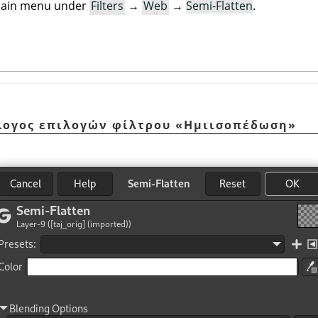
e main menu under
Filters
→
Web
→
Semi-Flatten
.
άλογος επιλογών φίλτρου
«
Ημιισοπέδωση
»