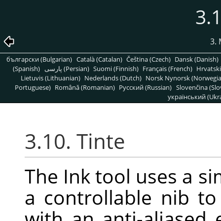
3.1
3.
български (Bulgarian)
Català (Catalan)
Čeština (Czech)
Dansk (Danish)
(Spanish)
پارسی (Persian)
Suomi (Finnish)
Français (French)
Hrvatski
Lietuvis (Lithuanian)
Nederlands (Dutch)
Norsk Nynorsk (Norwegi
Portuguese)
Română (Romanian)
Pусский (Russian)
Slovenčina (Slo
український (Ukra
3.10. Tinte
The Ink tool uses a si
a controllable nib to
with an anti-aliased