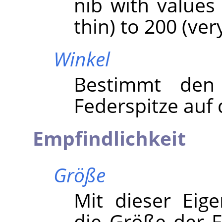
nib with values
thin) to 200 (very
Winkel
Bestimmt den
Federspitze auf d
Empfindlichkeit
Größe
Mit dieser Eige
die Größe der F