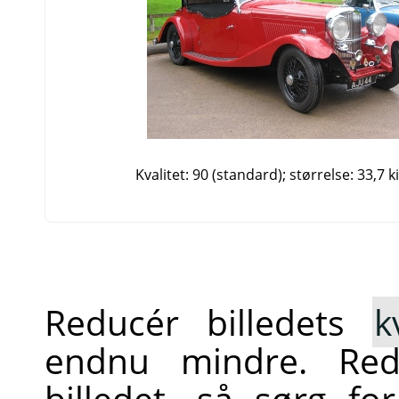
Kvalitet: 90 (standard); størrelse: 33,7 k
Reducér billedets
k
endnu mindre. Redu
billedet, så sørg f