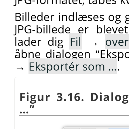
Billeder indlæses og 
JPG-billede er blev
lader dig
Fil
→
over
åbne dialogen
“
Ekspo
→
Eksportér som …
.
Figur 3.16. Dial
…
”