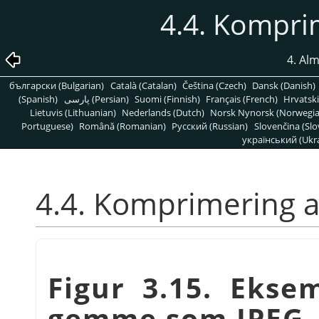
4.4. Komprim
4. Al
български (Bulgarian)
Català (Catalan)
Čeština (Czech)
Dansk (Danish)
(Spanish)
پارسی (Persian)
Suomi (Finnish)
Français (French)
Hrvatski
Lietuvis (Lithuanian)
Nederlands (Dutch)
Norsk Nynorsk (Norwegi
Portuguese)
Română (Romanian)
Pусский (Russian)
Slovenčina (Slo
український (Ukra
4.4. Komprimering af
Figur 3.15. Eksem
gemme som JPEG