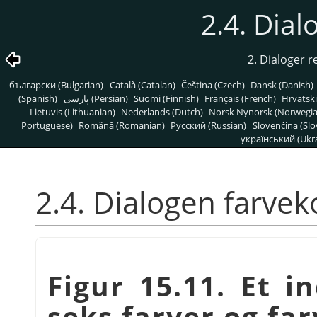
2.4. Dial
2. Dialoger re
български (Bulgarian)
Català (Catalan)
Čeština (Czech)
Dansk (Danish)
(Spanish)
پارسی (Persian)
Suomi (Finnish)
Français (French)
Hrvatski
Lietuvis (Lithuanian)
Nederlands (Dutch)
Norsk Nynorsk (Norwegi
Portuguese)
Română (Romanian)
Pусский (Russian)
Slovenčina (Slo
український (Ukra
2.4. Dialogen farvek
Figur 15.11. Et i
seks farver og fa