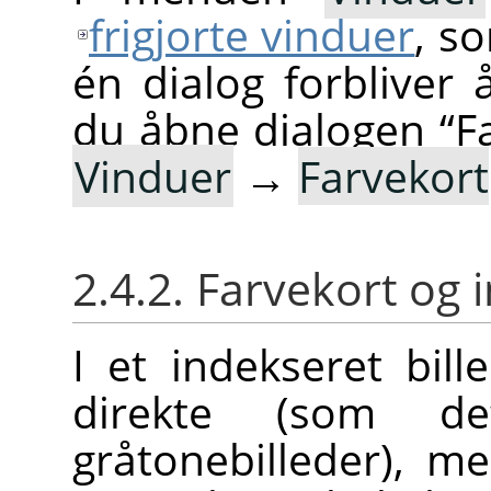
frigjorte vinduer
, s
én dialog forbliver 
du åbne dialogen
“
F
Vinduer
→
Farvekort
2.4.2. Farvekort og 
I et indekseret bill
direkte (som 
gråtonebilleder), m