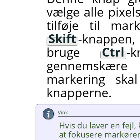
vælge alle pixel
tilføje til ma
Skift
-knappen, 
bruge
Ctrl
-
gennemskær
markering sk
knapperne.
Vink
Hvis du laver en fejl
at fokusere markøren 