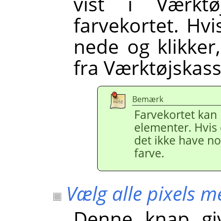
vist i Værkt
farvekortet. Hv
nede og klikker,
fra Værktøjskas
Bemærk
Farvekortet kan
elementer. Hvis 
det ikke have nog
farve.
Vælg alle pixels 
Denne knap giv