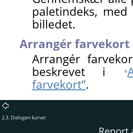
paletindeks, med 
billedet.
Arrangér farvekort
Arrangér farvek
beskrevet i
farvekort”
.
2.3. Dialogen kurver
Report 