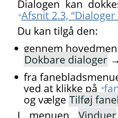
Dialogen kan dokkes
Afsnit 2.3, “Dialoge
Du kan tilgå den:
gennem hovedmen
Dokbare dialoger
fra fanebladsmenue
ved at klikke på
fa
og vælge
Tilføj fan
I menuen
Vinduer