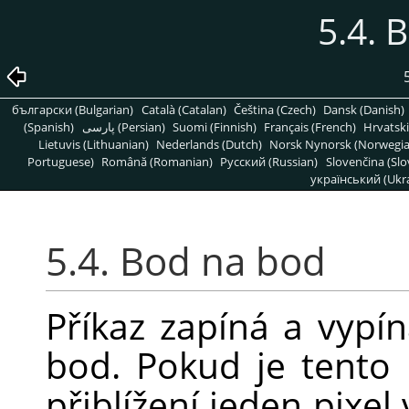
5.4. 
български (Bulgarian)
Català (Catalan)
Čeština (Czech)
Dansk (Danish)
(Spanish)
پارسی (Persian)
Suomi (Finnish)
Français (French)
Hrvatski
Lietuvis (Lithuanian)
Nederlands (Dutch)
Norsk Nynorsk (Norwegi
Portuguese)
Română (Romanian)
Pусский (Russian)
Slovenčina (Slo
український (Ukra
5.4. Bod na bod
Příkaz zapíná a vypí
bod. Pokud je tento 
přiblížení jeden pixe