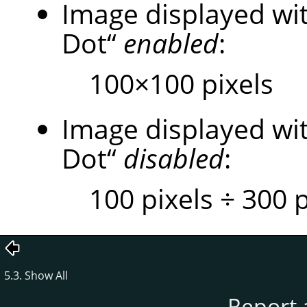
Image displayed w
Dot
“
enabled
:
100×100 pixels
Image displayed w
Dot
“
disabled
:
100 pixels ÷ 300 
5.3. Show All
Report 