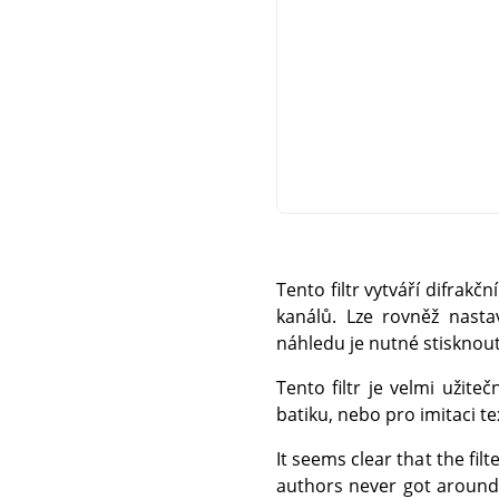
Tento filtr vytváří difrakč
kanálů. Lze rovněž nastav
náhledu je nutné stisknout
Tento filtr je velmi užite
batiku, nebo pro imitaci te
It seems clear that the filt
authors never got around 