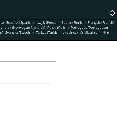
nto
Español (Spanish)
پارسی (Persian)
Suomi (Finnish)
Français (French)
ynorsk (Norwegian Nynorsk)
Polski (Polish)
Português (Portuguese)
n)
Svenska (Swedish)
Türkçe (Turkish)
український (Ukrainian)
中文