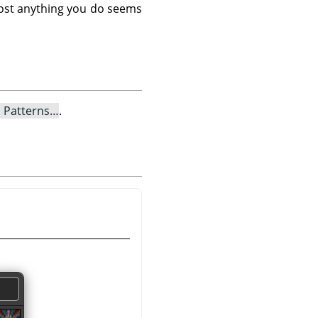
most anything you do seems
n Patterns…
.