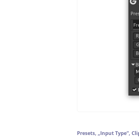
Presets,
„
Input Type
“
,
Cl