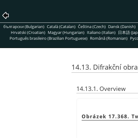
български (Bulgarian)
Català (Catalan)
Čeština (Czech)
Dansk (Danish)
Hrvatski (Croatian)
Magyar (Hungarian)
Italiano (Italian)
日本語 (Jap
Português brasileiro (Brazilian Portuguese)
Română (Romanian)
Pусс
14.13. Difrakční obr
14.13.1. Overview
Obrázek 17.368. T