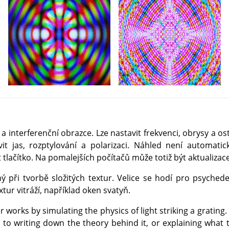
ní a interferenční obrazce. Lze nastavit frekvenci, obrysy a 
it jas, rozptylování a polarizaci. Náhled není automatic
 tlačítko. Na pomalejších počítačů může totiž být aktualiza
čný při tvorbě složitých textur. Velice se hodí pro psychede
xtur vitráží, například oken svatyň.
er works by simulating the physics of light striking a grating
to writing down the theory behind it, or explaining what