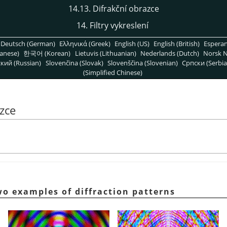
14.13. Difrakční obrazce
14. Filtry vykreslení
Deutsch (German)
Ελληνικά (Greek)
English (US)
English (British)
Espera
anese)
한국어 (Korean)
Lietuvis (Lithuanian)
Nederlands (Dutch)
Norsk N
кий (Russian)
Slovenčina (Slovak)
Slovenščina (Slovenian)
Српски (Serbia
(Simplified Chinese)
azce
wo examples of diffraction patterns