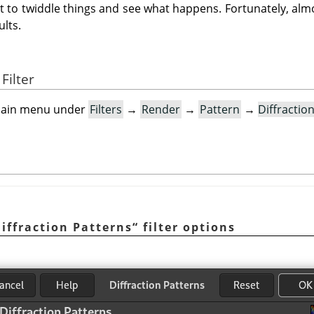
ust to twiddle things and see what happens. Fortunately, al
ults.
Filter
e main menu under
Filters
→
Render
→
Pattern
→
Diffractio
iffraction Patterns
“
filter options