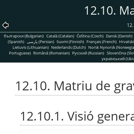
12.10. Ma
12.
български (Bulgarian)
Català (Catalan)
Čeština (Czech)
Dansk (Danish)
(Spanish)
پارسی (Persian)
Suomi (Finnish)
Français (French)
Hrvatski
Lietuvis (Lithuanian)
Nederlands (Dutch)
Norsk Nynorsk (Norwegi
Portuguese)
Română (Romanian)
Pусский (Russian)
Slovenčina (Slo
український (Ukra
12.10. Matriu de gra
12.10.1. Visió gener