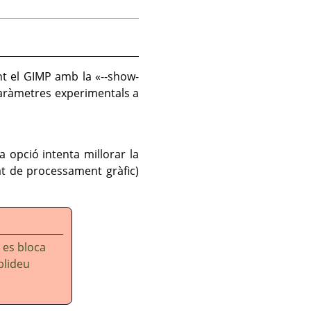
ent el GIMP amb la
«
--show-
paràmetres experimentals a
a opció intenta millorar la
at de processament gràfic)
 es bloca
blideu