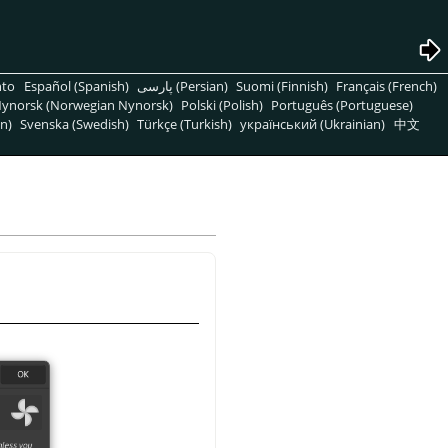
nto
Español (Spanish)
پارسی (Persian)
Suomi (Finnish)
Français (French)
ynorsk (Norwegian Nynorsk)
Polski (Polish)
Português (Portuguese)
n)
Svenska (Swedish)
Türkçe (Turkish)
український (Ukrainian)
中文