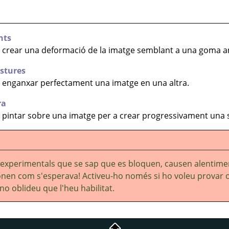
nts
 crear una deformació de la imatge semblant a una goma 
ostures
 enganxar perfectament una imatge en una altra.
ra
pintar sobre una imatge per a crear progressivament una s
 experimentals que se sap que es bloquen, causen alentime
ionen com s'esperava! Activeu-ho només si ho voleu provar 
 no oblideu que l'heu habilitat.