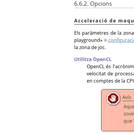
6.6.2. Opcions
Acceleració de maqu
Els paràmetres de la zona
playground
»
configuració
la zona de joc.
Utilitza OpenCL
OpenCL és l'acròni
velocitat de process
en comptes de la CP
Avís
Aque
sovi
que l