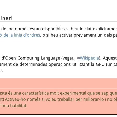
inari
 de joc només estan disponibles si heu iniciat explícitam
 de la línia d'ordres
, o si heu activat prèviament un dels 
m d'Open Computing Language (vegeu
Wikipedia
). Aquest
ament de determinades operacions utilitzant la GPU (unit
U.
sta és una característica molt experimental que se sap que
nt! Activeu-ho només si voleu treballar per millorar-lo i no o
'heu habilitat.