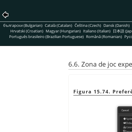
български (Bulgarian)
Català (Catalan)
Čeština (Czech)
Dansk (Danish)
Hrvatski (Croatian)
Magyar (Hungarian)
Italiano (Italian)
日本語 (Jap
Português brasileiro (Brazilian Portuguese)
Română (Romanian)
Pусс
6.6. Zona de joc exp
Figura 15.74. Prefer