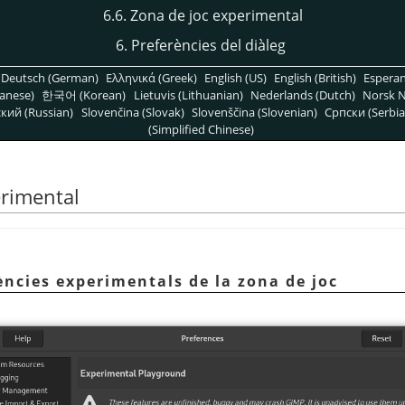
6.6. Zona de joc experimental
6. Preferències del diàleg
Deutsch (German)
Ελληνικά (Greek)
English (US)
English (British)
Espera
anese)
한국어 (Korean)
Lietuvis (Lithuanian)
Nederlands (Dutch)
Norsk N
кий (Russian)
Slovenčina (Slovak)
Slovenščina (Slovenian)
Српски (Serbia
(Simplified Chinese)
erimental
ències experimentals de la zona de joc