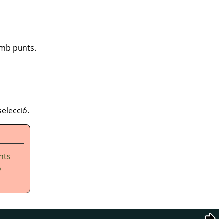
amb punts.
elecció.
nts
o