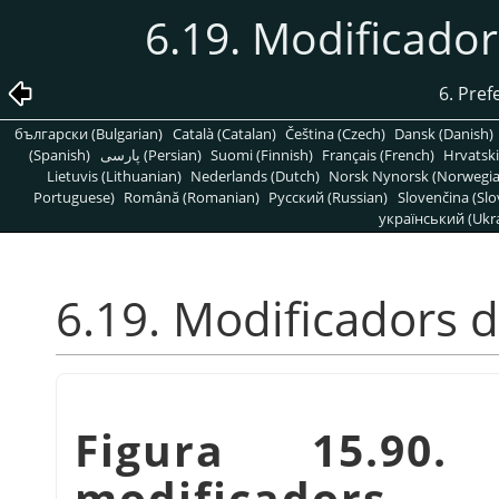
6.19. Modificadors
6. Pref
български (Bulgarian)
Català (Catalan)
Čeština (Czech)
Dansk (Danish)
(Spanish)
پارسی (Persian)
Suomi (Finnish)
Français (French)
Hrvatski
Lietuvis (Lithuanian)
Nederlands (Dutch)
Norsk Nynorsk (Norwegi
Portuguese)
Română (Romanian)
Pусский (Russian)
Slovenčina (Slo
український (Ukra
6.19. Modificadors d'
Figura 15.90.
modificadors