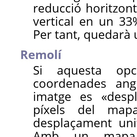
reducció horitzon
vertical en un 33
Per tant, quedarà 
Remolí
Si aquesta opc
coordenades angu
imatge es
«
desp
píxels del ma
desplaçament uni
Amb un mapa i