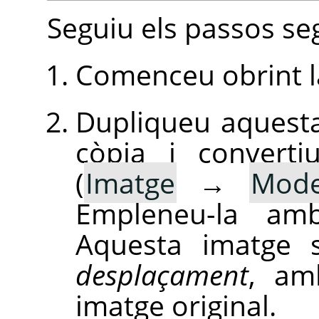
Seguiu els passos se
Comenceu obrint l
Dupliqueu aquesta
còpia i converti
(
Imatge
→
Mod
Empleneu-la amb
Aquesta imatge 
desplaçament
, am
imatge original.