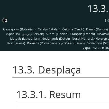
13.3
13
български (Bulgarian)
Català (Catalan)
Čeština (Czech)
Dansk (Danish)
(Spanish)
پارسی (Persian)
Suomi (Finnish)
Français (French)
Hrvatski
Lietuvis (Lithuanian)
Nederlands (Dutch)
Norsk Nynorsk (Norwegi
Portuguese)
Română (Romanian)
Pусский (Russian)
Slovenčina (Slo
український (Ukra
13.3. Desplaça
13.3.1. Resum