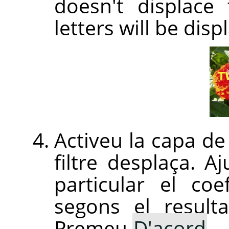
doesn't displace 
letters will be disp
Activeu la capa de 
filtre desplaça. A
particular el co
segons el resulta
Premeu
D'acord
.