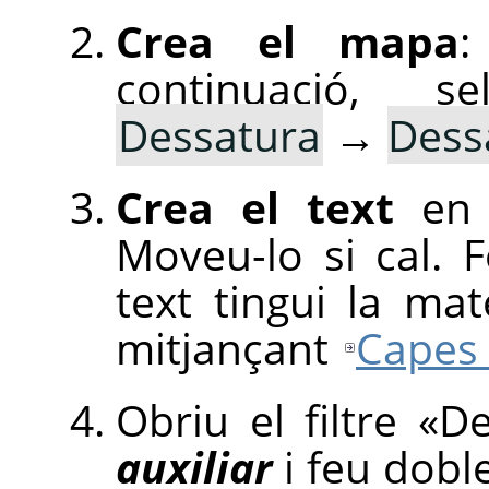
Crea el mapa
:
continuació, s
Dessatura
→
Dessa
Crea el text
en 
Moveu-lo si cal.
text tingui la ma
mitjançant
Capes 
Obriu el filtre
«
De
auxiliar
i feu doble