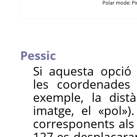
Polar mode: Pi
Pessic
Si aquesta opció 
les coordenades 
exemple, la dist
imatge, el
«
pol
»
)
corresponents als 
127 es desplaçaran