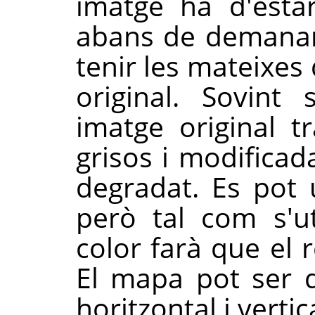
imatge ha d'esta
abans de demanar e
tenir les mateixes
original. Sovint
imatge original 
grisos i modific
degradat. Es pot 
però tal com s'uti
color farà que el r
El mapa pot ser d
horitzontal i vertic