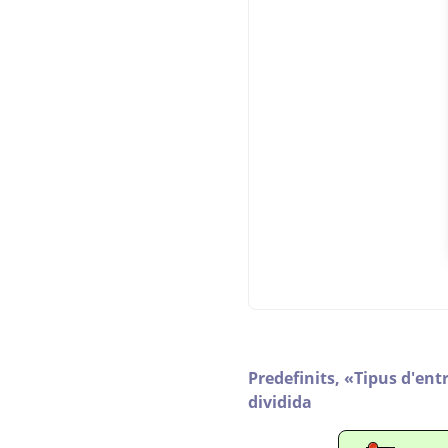
Predefinits,
«
Tipus d'ent
dividida