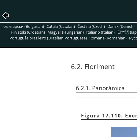
български (Bulgarian)
Català (Catalan)
Čeština (Czech)
Dansk (Danish)
Hrvatski (Croatian)
Magyar (Hungarian)
Italiano (Italian)
日本語 (Jap
Português brasileiro (Brazilian Portuguese)
Română (Romanian)
Pусс
6.2. Floriment
6.2.1. Panoràmica
Figura 17.110. Exe