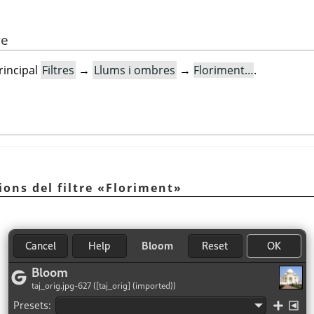
re
principal
Filtres
→
Llums i ombres
→
Floriment…
.
ions del filtre
«
Floriment
»