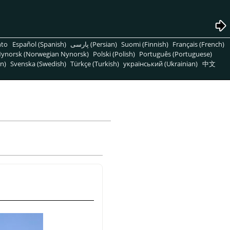
nto
Español (Spanish)
پارسی (Persian)
Suomi (Finnish)
Français (French)
ynorsk (Norwegian Nynorsk)
Polski (Polish)
Português (Portuguese)
n)
Svenska (Swedish)
Türkçe (Turkish)
український (Ukrainian)
中文