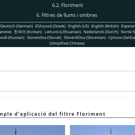
6.2. Floriment
6. Filtres de llums i ombres
Deutsch (German)
Ελληνικά (Greek)
English (US)
English (British)
Espera
anese)
한국어 (Korean)
Lietuvis (Lithuanian)
Nederlands (Dutch)
Norsk N
кий (Russian)
Slovenčina (Slovak)
Slovenščina (Slovenian)
Српски (Serbia
(Simplified Chinese)
mple d'aplicació del filtre Floriment