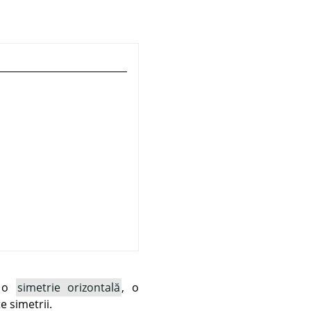
i o
simetrie orizontală
, o
 simetrii.