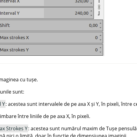
maginea cu tușe.
unile sunt:
l Y
: acestea sunt intervalele de pe axa X și Y, în pixeli, între 
mbare între liniile de pe axa X, în pixeli.
ax Strokes Y
: acestea sunt numărul maxim de Tușe pensulă pe
ă nici o limită, doar în funcție de dimensiunea imaginii.