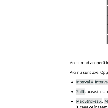
Acest mod acoperă i
Aici nu sunt axe. Opți
Interval X
Interva
Shift
: aceasta schi
Max Strokes X
,
M
0, ceea ce înseamn