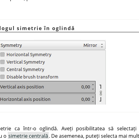
alogul simetrie în oglindă
trie ca într-o oglindă. Aveți posibilitatea să selectaț
u o
simetrie centrală
. De asemenea, puteți selecta mai multe