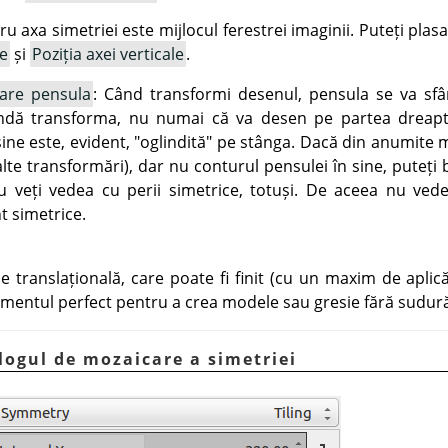
ru axa simetriei este mijlocul ferestrei imaginii. Puteți plasa
le
și
Poziția axei verticale
.
mare pensula
: Când transformi desenul, pensula se va sfâ
indă transforma, nu numai că va desen pe partea dreaptă
ine este, evident, "oglindită" pe stânga. Dacă din anumite mot
 alte transformări), dar nu conturul pensulei în sine, puteți
u veți vedea cu perii simetrice, totuși. De aceea nu ved
t simetrice.
 translațională, care poate fi finit (cu un maxim de aplicăr
umentul perfect pentru a crea modele sau gresie fără sudură
alogul de mozaicare a simetriei