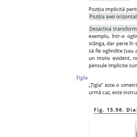
Poziția implicită pent
Poziția axei orizonta
Dezactiva transfor
exemplu, într-o ogl
stânga, dar perie în s
să fie oglindite (sau
un motiv evident, n
pensule implicite sun
Țigla
„
Țigla
”
este o simetrie
urmă caz, este instr
Fig. 15.98. Di