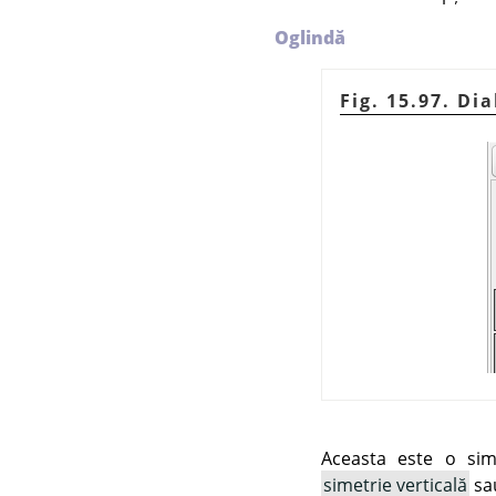
Oglindă
Fig. 15.97. Di
Aceasta este o sime
simetrie verticală
sa