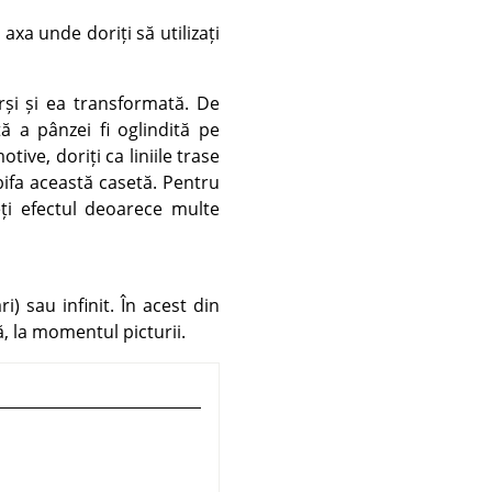
 axa unde doriți să utilizați
rși și ea transformată. De
 a pânzei fi oglindită pe
ive, doriți ca liniile trase
 bifa această casetă. Pentru
eți efectul deoarece multe
i) sau infinit. În acest din
, la momentul picturii.