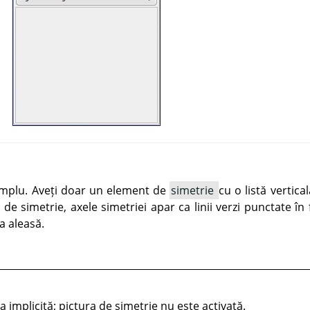
simplu. Aveți doar un element de
simetrie
cu o listă vertica
p de simetrie, axele simetriei apar ca linii verzi punctate în
a aleasă.
 implicită; pictura de simetrie nu este activată.