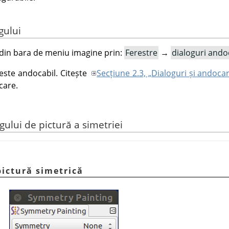
gului
 din bara de meniu imagine prin:
Ferestre
→
dialoguri ando
este andocabil. Citește
Secțiune 2.3, „Dialoguri și andoca
care.
ogului de pictură a simetriei
pictură simetrică