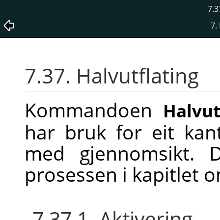
7.3
7.
7.37. Halvutflating
Kommandoen
Halvut
har bruk for eit kan
med gjennomsikt. 
prosessen i kapitlet o
7.37.1. Aktivering