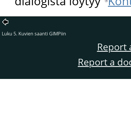
dialogista löytyy
Koht
Luku 5. Kuvien saanti GIMPiin
Report 
Report a do