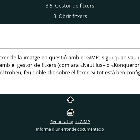
3.5. Gestor de fitxers
3. Obrir fitxers
fitxer de la imatge en qüestió amb el
GIMP
, sigui quan vau i
 amb el gestor de fitxers (com ara «Nautilus» o «Konqueror
 trobeu, feu doble clic sobre el fitxer. Si tot està ben config
Report a bug in GIMP
Informa d'un error de documentació