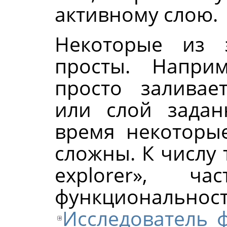
активному слою.
Некоторые из 
просты. Напри
просто заливае
или слой зада
время некоторы
сложны. К числу 
explorer
»
, час
функционал
Исследователь 