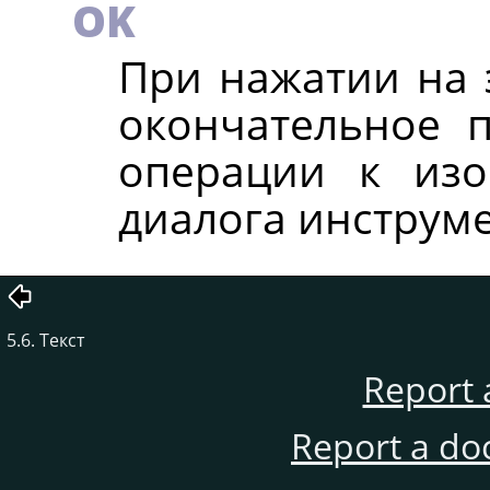
OK
При нажатии на 
окончательное 
операции к из
диалога инструме
5.6. Текст
Report 
Report a do