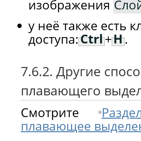
изображения
Сло
у неё также есть 
доступа:
Ctrl
+
H
.
7.6.2. Другие спо
плавающего выдел
Смотрите
Разде
плавающее выделе