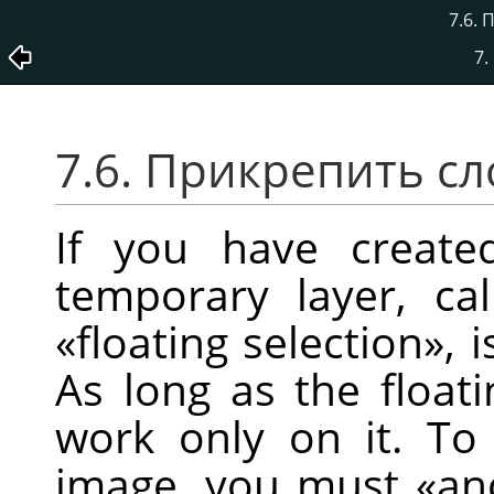
7.6.
7
7.6. Прикрепить сл
If you have created
temporary layer, ca
«
floating selection
»
, 
As long as the floati
work only on it. To
image, you must
«
an