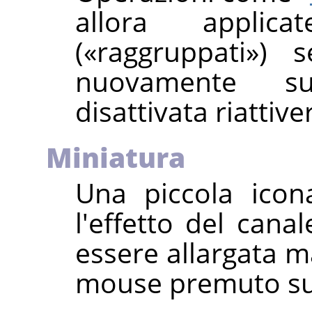
allora applic
(
«
raggruppati
»
) s
nuovamente su
disattivata riattiv
Miniatura
Una piccola icon
l'effetto del can
essere allargata m
mouse premuto su 