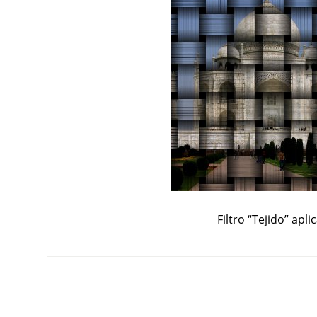
Filtro
“
Tejido
”
apli