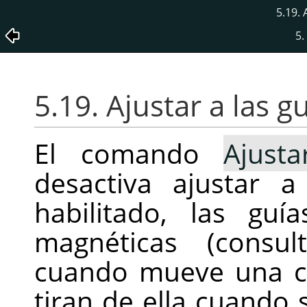
5.19. 
5.
5.19. Ajustar a las g
El comando
Ajust
desactiva ajustar 
habilitado, las guí
magnéticas (consu
cuando mueve una ca
tiran de ella cuando 