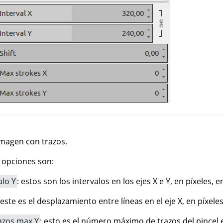
magen con trazos.
s opciones son:
alo Y
: estos son los intervalos en los ejes X e Y, en píxeles, e
 este es el desplazamiento entre líneas en el eje X, en píxeles
azos max Y
: esto es el número máximo de trazos del pincel en