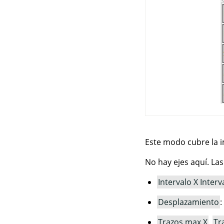
Este modo cubre la i
No hay ejes aquí. La
Intervalo X
Interv
Desplazamiento
:
Trazos max X
,
Tr