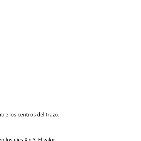
ntre los centros del trazo.
.
 los ejes X e Y. El valor