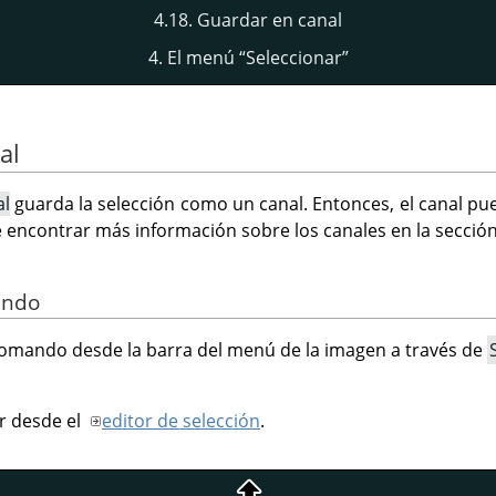
4.18. Guardar en canal
4. El menú
“
Seleccionar
”
al
al
guarda la selección como un canal. Entonces, el canal p
 encontrar más información sobre los canales en la secció
ando
omando desde la barra del menú de la imagen a través de
r desde el
editor de selección
.