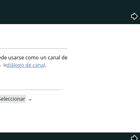
uede usarse como un canal de
n
diálogo de canal
.
Seleccionar
→