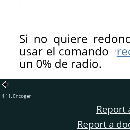
Si no quiere redon
usar el comando
re
un 0% de radio.
4.11. Encoger
Report 
Report a do