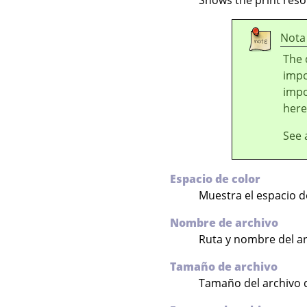
Shows the print reso
Nota
The 
impo
impo
here
See 
Espacio de color
Muestra el espacio de
Nombre de archivo
Ruta y nombre del ar
Tamaño de archivo
Tamaño del archivo 