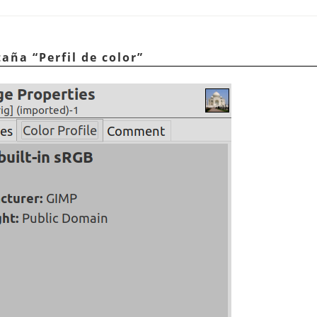
staña
“
Perfil de color
”