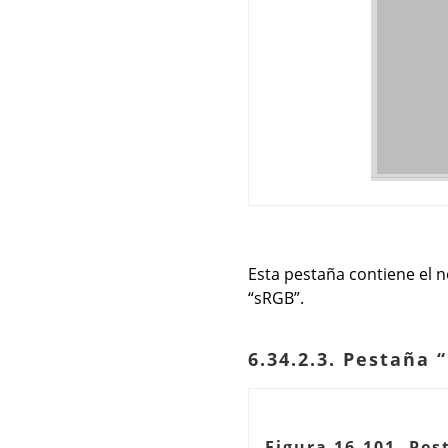
Esta pestaña contiene el n
“
sRGB
”
.
6.34.2.3. Pestaña
“
Figura 16.101. Pe