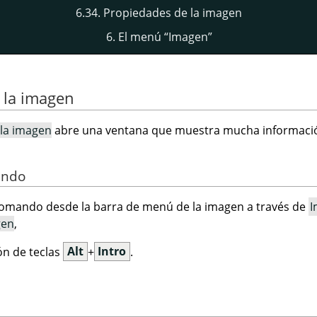
6.34. Propiedades de la imagen
6. El menú
“
Imagen
”
 la imagen
la imagen
abre una ventana que muestra mucha informació
ando
omando desde la barra de menú de la imagen a través de
I
gen
,
́n de teclas
Alt
+
Intro
.