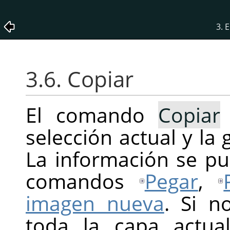
3. 
3.6. Copiar
El comando
Copiar
selección actual y la
La información se p
comandos
Pegar
,
imagen nueva
. Si n
toda la capa actua