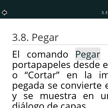
3. 
3.8. Pegar
El comando
Pegar
p
portapapeles desde 
o
“
Cortar
”
en la ima
pegada se convierte
y se muestra en u
diálogo de capas.