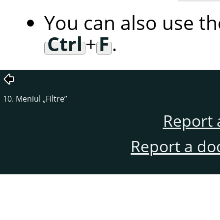
You can also use t
Ctrl
+
F
.
10. Meniul
„
Filtre
”
Report 
Report a do