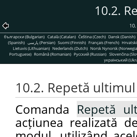
10.2. R
10.
български (Bulgarian)
Català (Catalan)
Čeština (Czech)
Dansk (Danish)
(Spanish)
پارسی (Persian)
Suomi (Finnish)
Français (French)
Hrvatski
Lietuvis (Lithuanian)
Nederlands (Dutch)
Norsk Nynorsk (Norwegi
Portuguese)
Română (Romanian)
Pусский (Russian)
Slovenčina (Slo
український (Ukra
10.2. Repetă ultimul
Comanda
Repetă ul
acțiunea realizată d
modul, utilizând acel