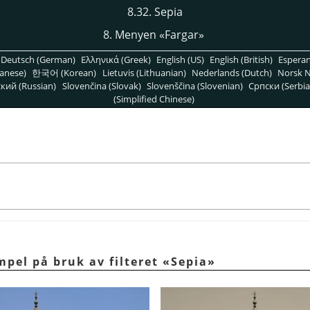
8.32. Sepia
8. Menyen «Fargar»
Deutsch (German)
Ελληνικά (Greek)
English (US)
English (British)
Espera
anese)
한국어 (Korean)
Lietuvis (Lithuanian)
Nederlands (Dutch)
Norsk N
кий (Russian)
Slovenčina (Slovak)
Slovenščina (Slovenian)
Српски (Serbia
(Simplified Chinese)
mpel på bruk av filteret «Sepia»