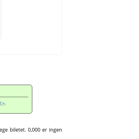
ar»
.
ge biletet. 0,000 er ingen