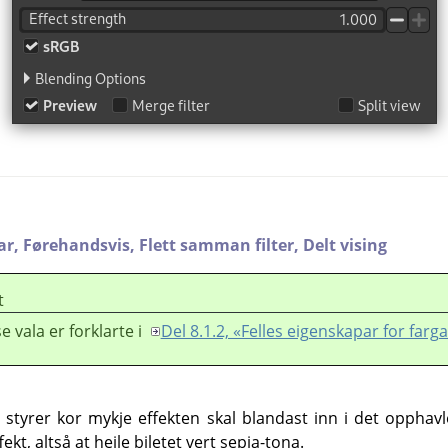
ar,
Førehandsvis,
Flett samman filter,
Delt vising
t
e vala er forklarte i
Del 8.1.2, «Felles eigenskapar for farg
styrer kor mykje effekten skal blandast inn i det opphavle
ffekt, altså at heile biletet vert sepia-tona.