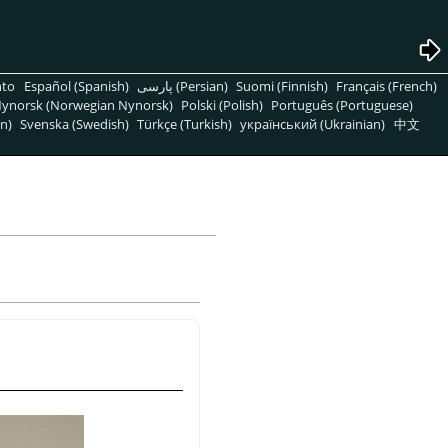
nto
Español (Spanish)
پارسی (Persian)
Suomi (Finnish)
Français (French)
ynorsk (Norwegian Nynorsk)
Polski (Polish)
Português (Portuguese)
n)
Svenska (Swedish)
Türkçe (Turkish)
український (Ukrainian)
中文