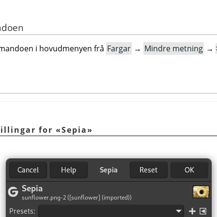
ndoen
mmandoen i hovudmenyen frå
Fargar
→
Mindre metning
→
illingar for «Sepia»