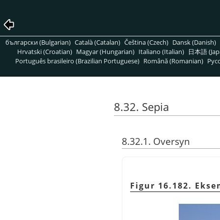
български (Bulgarian)
Català (Catalan)
Čeština (Czech)
Dansk (Danish)
Hrvatski (Croatian)
Magyar (Hungarian)
Italiano (Italian)
日本語 (Jap
Português brasileiro (Brazilian Portuguese)
Română (Romanian)
Pусс
8.32. Sepia
8.32.1. Oversyn
Figur 16.182. Ekse