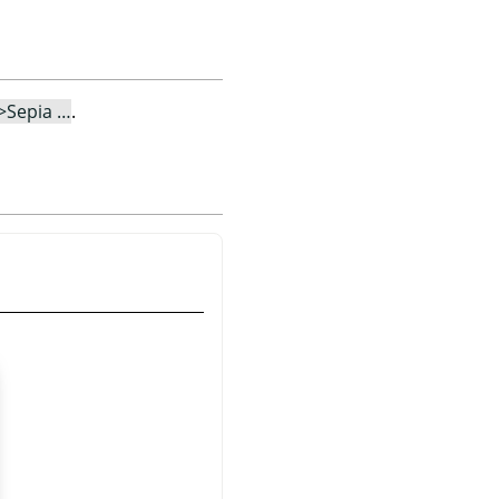
>Sepia …
.