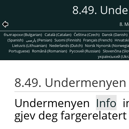
8.49. Und
8. M
български (Bulgarian)
Català (Catalan)
Čeština (Czech)
Dansk (Danish)
(Spanish)
پارسی (Persian)
Suomi (Finnish)
Français (French)
Hrvatski
Lietuvis (Lithuanian)
Nederlands (Dutch)
Norsk Nynorsk (Norwegi
Portuguese)
Română (Romanian)
Pусский (Russian)
Slovenčina (Slo
український (Ukra
8.49. Undermenyen 
Undermenyen
Info
i
gjev deg fargerelatert