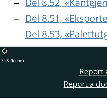
Del 8.52, «Kantgje
Del 8.51, «Ekspor
Del 8.53, «Palettut
8.48. Retinex
Report 
Report a do