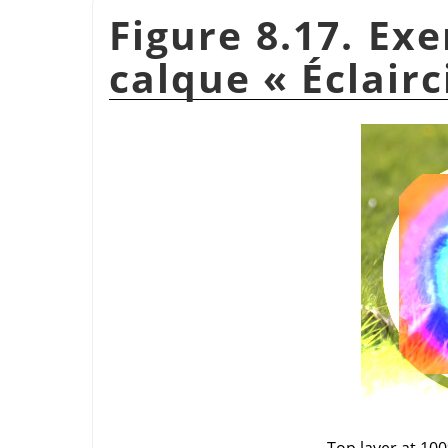
Figure 8.17. Ex
calque
«
Éclairc
Top layer at 10