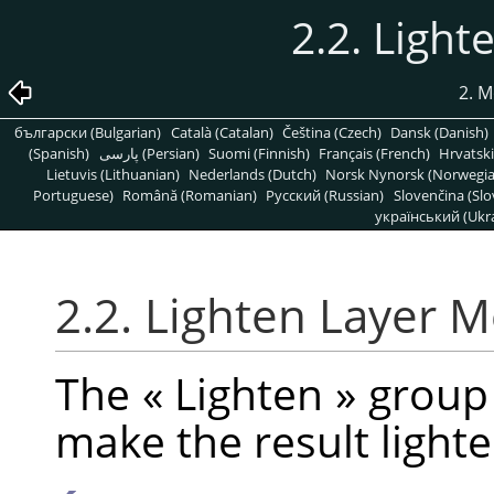
2.2. Ligh
2. M
български (Bulgarian)
Català (Catalan)
Čeština (Czech)
Dansk (Danish)
(Spanish)
پارسی (Persian)
Suomi (Finnish)
Français (French)
Hrvatski
Lietuvis (Lithuanian)
Nederlands (Dutch)
Norsk Nynorsk (Norwegi
Portuguese)
Română (Romanian)
Pусский (Russian)
Slovenčina (Slo
український (Ukra
2.2. Lighten Layer 
The
«
Lighten
»
group 
make the result lighte