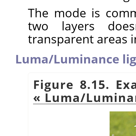
The mode is commu
two layers does
transparent areas i
Luma/Luminance lig
Figure 8.15. E
«
Luma/Luminan