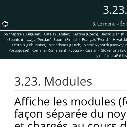
3.23
3. Le menu
«
Édi
български (Bulgarian)
Català (Catalan)
Čeština (Czech)
Dansk (Danish)
(Spanish)
پارسی (Persian)
Suomi (Finnish)
Français (French)
Hrvatski
Lietuvis (Lithuanian)
Nederlands (Dutch)
Norsk Nynorsk (Norwegi
Portuguese)
Română (Romanian)
Pусский (Russian)
Slovenčina (Slo
український (Ukra
3.23. Modules
Affiche les modules 
façon séparée du noy
et chargés au cours 