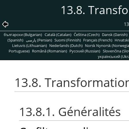
13.8. Transf
13
български (Bulgarian)
Català (Catalan)
Čeština (Czech)
Dansk (Danish)
(Spanish)
پارسی (Persian)
Suomi (Finnish)
Français (French)
Hrvatski
Lietuvis (Lithuanian)
Nederlands (Dutch)
Norsk Nynorsk (Norwegi
Portuguese)
Română (Romanian)
Pусский (Russian)
Slovenčina (Slo
український (Ukra
13.8. Transformatio
13.8.1. Généralités