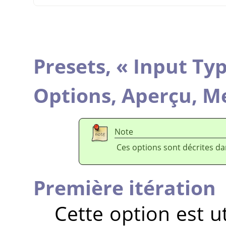
Presets,
«
Input Ty
Options,
Aperçu,
Me
Note
Ces options sont décrites d
Première itération
Cette option est ut