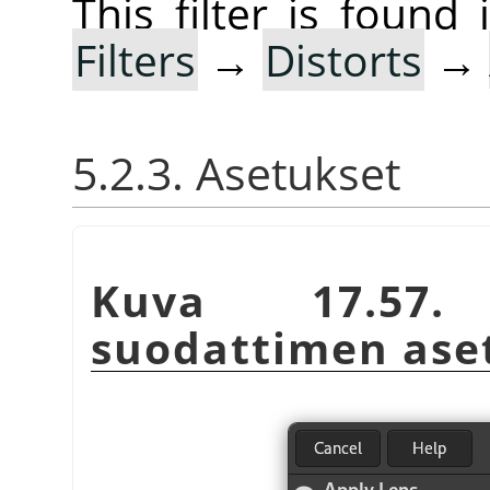
This filter is foun
Filters
→
Distorts
→
5.2.3. Asetukset
Kuva 17.5
suodattimen ase