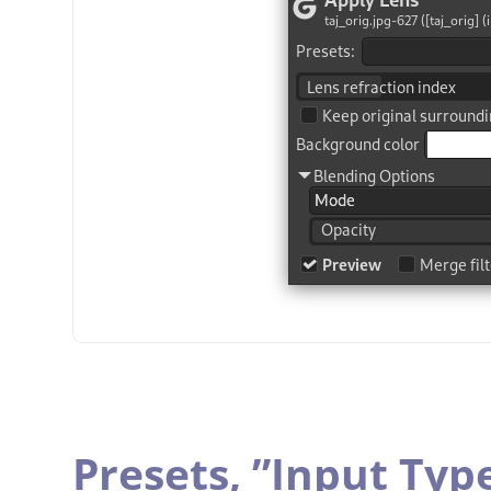
Presets,
”
Input Typ