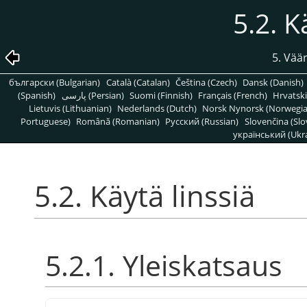
5.2. K
5. Vää
български (Bulgarian)
Català (Catalan)
Čeština (Czech)
Dansk (Danish)
(Spanish)
پارسی (Persian)
Suomi (Finnish)
Français (French)
Hrvatski
Lietuvis (Lithuanian)
Nederlands (Dutch)
Norsk Nynorsk (Norwegi
Portuguese)
Română (Romanian)
Pусский (Russian)
Slovenčina (Slo
український (Ukra
5.2. Käytä linssiä
5.2.1. Yleiskatsaus