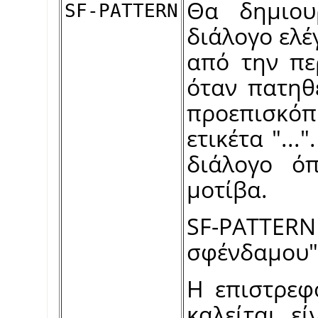
Θα δημιου
SF-PATTERN
διάλογο ελέ
από την πε
όταν πατηθ
προεπισκόπ
ετικέτα "...
διάλογο ό
μοτίβα.
SF-PATT
σφένδαμου"
Η επιστρεφ
καλείται ε