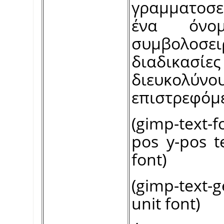
γραμματοσει
ένα όνο
συμβολοσε
διαδικασί
διευκολ
επιστρεφόμ
(gimp-text
pos y-pos te
font)
(gimp-text-g
unit font)