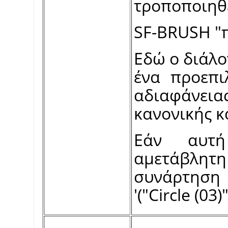
τροποποιηθε
SF-BRUSH "πι
Εδώ ο διάλο
ένα προεπι
αδιαφάνει
κανονικής κ
Εάν αυτή
αμετάβλητ
συνάρτηση 
'("Circle (03)