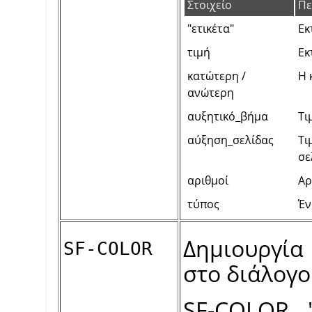
Στοιχείο
Πε
"ετικέτα"
Εκ
τιμή
Εκ
κατώτερη /
Η 
ανώτερη
αυξητικό_βήμα
Τι
αύξηση_σελίδας
Τι
σε
αριθμοί
Αρ
τύπος
Έν
Δημιουργία
SF-COLOR
στο διάλογο
SF-COLOR "