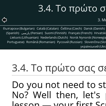
3.4. Το πρώτο σ
3. Μ
български (Bulgarian)
Català (Catalan)
Čeština (Czech)
Dansk (Danish)
(Spanish)
پارسی (Persian)
Suomi (Finnish)
Français (French)
Hrvatski
Lietuvis (Lithuanian)
Nederlands (Dutch)
Norsk Nynorsk (Norwegi
Portuguese)
Română (Romanian)
Pусский (Russian)
Slovenčina (Slo
український (Ukra
3.4. Το πρώτο σας σ
Do you not need to s
No? Well then, let's
lesson — your first Scr