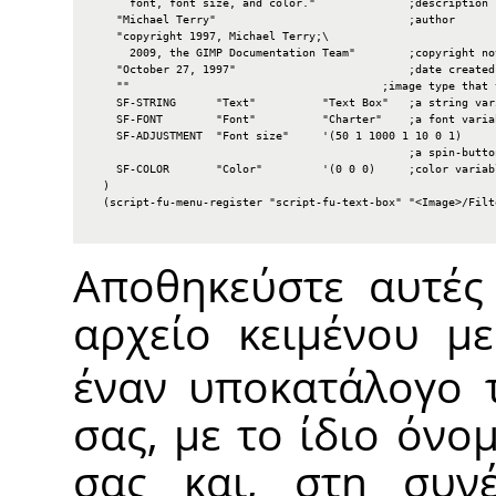
      font, font size, and color."              ;description

    "Michael Terry"                             ;author

    "copyright 1997, Michael Terry;\

      2009, the GIMP Documentation Team"        ;copyright not
    "October 27, 1997"                          ;date created

    ""                                      ;image type that 
    SF-STRING      "Text"          "Text Box"   ;a string vari
    SF-FONT        "Font"          "Charter"    ;a font variab
    SF-ADJUSTMENT  "Font size"     '(50 1 1000 1 10 0 1)

                                                ;a spin-button
    SF-COLOR       "Color"         '(0 0 0)     ;color variabl
  )

  (script-fu-menu-register "script-fu-text-box" "<Image>/Filte
Αποθηκεύστε αυτές 
αρχείο κειμένου μ
έναν υποκατάλογο 
σας, με το ίδιο όνο
σας και, στη συνέ