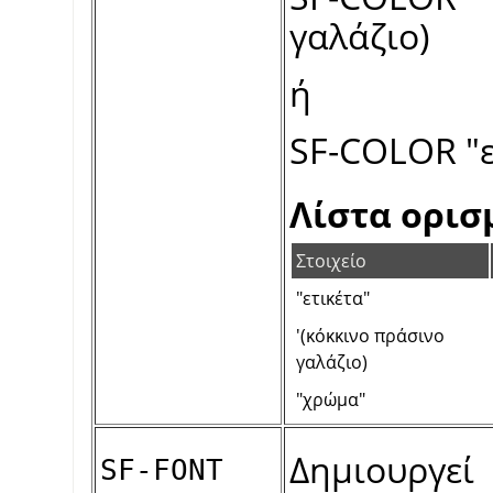
γαλάζιο)
ή
SF-COLOR "ε
Λίστα ορι
Στοιχείο
"ετικέτα"
'(κόκκινο πράσινο
γαλάζιο)
"χρώμα"
Δημιουργε
SF-FONT