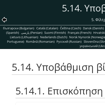
5.14. Υπο
5. Φίλ
български (Bulgarian)
Català (Catalan)
Čeština (Czech)
Dansk (Danish)
(Spanish)
پارسی (Persian)
Suomi (Finnish)
Français (French)
Hrvatski
Lietuvis (Lithuanian)
Nederlands (Dutch)
Norsk Nynorsk (Norwegi
Portuguese)
Română (Romanian)
Pусский (Russian)
Slovenčina (Slo
український (Ukra
5.14. Υποβάθμιση β
5.14.1. Επισκόπηση