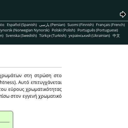
nto
Español (Spanish)
پارسی (Persian)
Suomi (Finnish)
Français (French)
ynorsk (Norwegian Nynorsk)
Polski (Polish)
Português (Portuguese)
n)
Svenska (Swedish)
Türkçe (Turkish)
український (Ukrainian)
中文
 χρωμάτων στη στρώση στο
htness). Αυτό επιτυγχάνεται
 του εύρους χρωματικότητας
 πίσω στον εγγενή χρωματικό