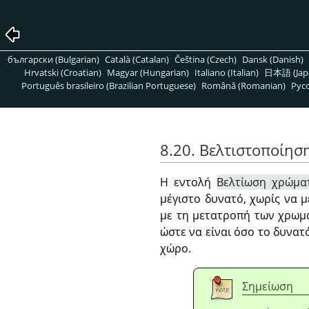
български (Bulgarian)
Català (Catalan)
Čeština (Czech)
Dansk (Danish)
Hrvatski (Croatian)
Magyar (Hungarian)
Italiano (Italian)
日本語 (Jap
Português brasileiro (Brazilian Portuguese)
Română (Romanian)
Pусс
8.20. Βελτιστοποίη
Η εντολή
Βελτίωση χρώμα
μέγιστο δυνατό, χωρίς να μ
με τη μετατροπή των χρω
ώστε να είναι όσο το δυνατ
χώρο.
Σημείωση