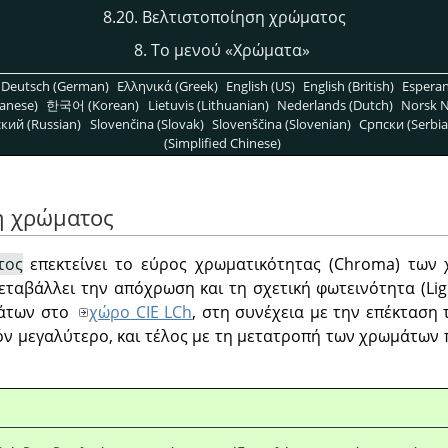
8.20. Βελτιστοποίηση χρώματος
8. Το μενού
«
Χρώματα
»
Deutsch (German)
Ελληνικά (Greek)
English (US)
English (British)
Espera
anese)
한국어 (Korean)
Lietuvis (Lithuanian)
Nederlands (Dutch)
Norsk N
кий (Russian)
Slovenčina (Slovak)
Slovenščina (Slovenian)
Српски (Serbia
(Simplified Chinese)
ση χρώματος
τος
επεκτείνει το εύρος χρωματικότητας (Chroma) των
εταβάλλει την απόχρωση και τη σχετική φωτεινότητα (Lig
μάτων στο
χώρο CIE LCh
, στη συνέχεια με την επέκταση
όν μεγαλύτερο, και τέλος με τη μετατροπή των χρωμάτων