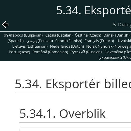
5.34. Eksport
5. Dialog
български (Bulgarian)
Català (Catalan)
Čeština (Czech)
Dansk (Danish)
(Spanish)
پارسی (Persian)
Suomi (Finnish)
Français (French)
Hrvatski
Lietuvis (Lithuanian)
Nederlands (Dutch)
Norsk Nynorsk (Norwegi
Portuguese)
Română (Romanian)
Pусский (Russian)
Slovenčina (Slo
український (Ukra
5.34. Eksportér bil
5.34.1. Overblik