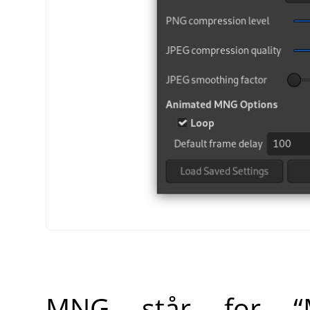
MNG står for
“