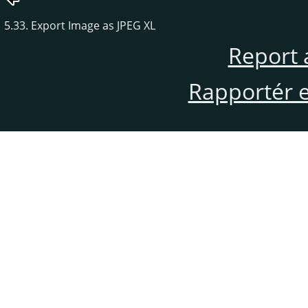
5.33. Export Image as JPEG XL
Report 
Rapportér en