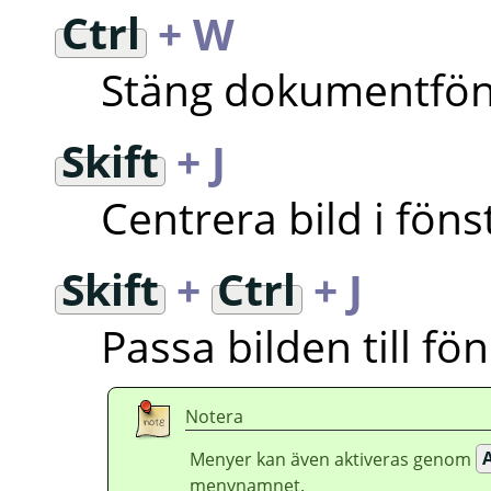
Ctrl
+ W
Stäng dokumentfön
Skift
+ J
Centrera bild i föns
Skift
+
Ctrl
+ J
Passa bilden till fö
Notera
Menyer kan även aktiveras genom
A
menynamnet.