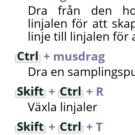
Dra från den hori
linjalen för att sk
linje till linjalen för
Ctrl
+ musdrag
Dra en samplingspun
Skift
+
Ctrl
+ R
Växla linjaler
Skift
+
Ctrl
+ T