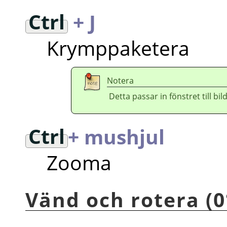
Ctrl
+ J
Krymppaketera
Notera
Detta passar in fönstret till bil
Ctrl
+ mushjul
Zooma
Vänd och rotera (0