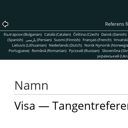
Referens f
български (Bulgarian)
Català (Catalan)
Čeština (Czech)
Dansk (Danish)
(Spanish)
پارسی (Persian)
Suomi (Finnish)
Français (French)
Hrvatski
Lietuvis (Lithuanian)
Nederlands (Dutch)
Norsk Nynorsk (Norwegi
Portuguese)
Română (Romanian)
Pусский (Russian)
Slovenčina (Slo
український (Ukra
Namn
Visa — Tangentrefer