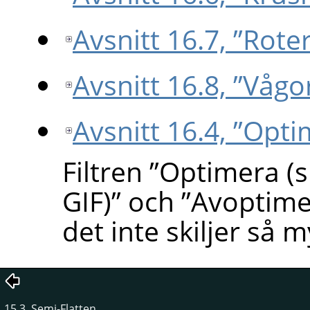
Avsnitt 16.7, ”Rote
Avsnitt 16.8, ”Vågo
Avsnitt 16.4, ”Opt
Filtren
”
Optimera (s
GIF)
”
och
”
Avoptime
det inte skiljer så
15.3. Semi-Flatten