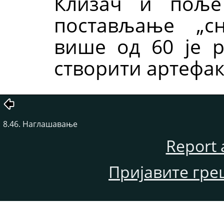
Клизач и поље
постављање
„
с
више од 60 је 
створити артефак
8.46. Наглашавање
Report 
Пријавите гре