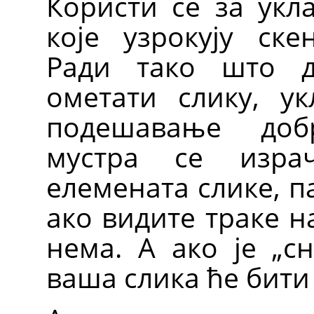
Користи се за укл
које узрокују ске
Ради тако што д
ометати слику, ук
подешавање д
мустра се изра
елемената слике, п
ако видите траке н
нема. А ако је
„
сн
ваша слика ће бити 