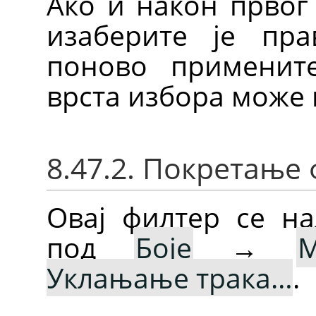
Ако и након првог 
изаберите је пр
поново примените
врста избора може 
8.47.2. Покретање
Овај филтер се на
под
Боје
→
Уклањање трака…
.