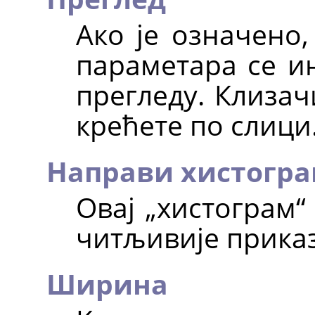
Ако је означено
параметара се ин
прегледу. Клизач
крећете по слици
Направи хистогр
Овај
„
хистограм
“
читљивије приказ
Ширина