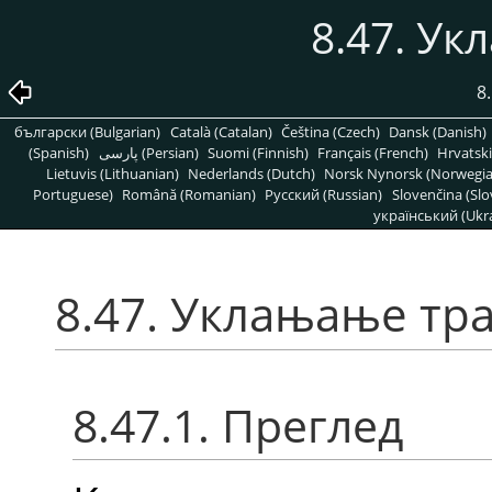
8.47. У
8
български (Bulgarian)
Català (Catalan)
Čeština (Czech)
Dansk (Danish)
(Spanish)
پارسی (Persian)
Suomi (Finnish)
Français (French)
Hrvatski
Lietuvis (Lithuanian)
Nederlands (Dutch)
Norsk Nynorsk (Norwegi
Portuguese)
Română (Romanian)
Pусский (Russian)
Slovenčina (Slo
український (Ukra
8.47. Уклањање тр
8.47.1. Преглед