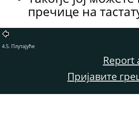
пречице на таста
4.5. Плутајуће
Report 
Пријавите гре