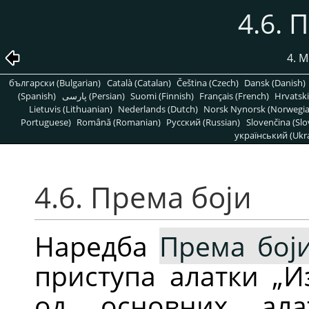
4.6. 
4. 
български (Bulgarian)
Català (Catalan)
Čeština (Czech)
Dansk (Danish)
(Spanish)
پارسی (Persian)
Suomi (Finnish)
Français (French)
Hrvatski
Lietuvis (Lithuanian)
Nederlands (Dutch)
Norsk Nynorsk (Norwegi
Portuguese)
Română (Romanian)
Pусский (Russian)
Slovenčina (Slo
український (Ukra
4.6. Према боји
Наредба
Према бој
приступа алатки
„
И
од основних ал