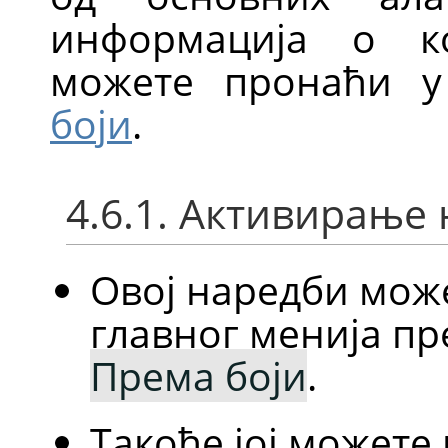
информација о к
можете пронаћи 
боји
.
4.6.1. Активирање
Овој наредби мож
главног менија п
Према боји
.
Такође јој можете