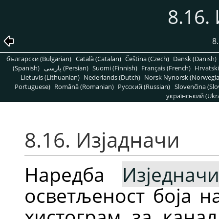
8.16.
8
български (Bulgarian)
Català (Catalan)
Čeština (Czech)
Dansk (Danish)
(Spanish)
پارسی (Persian)
Suomi (Finnish)
Français (French)
Hrvatski
Lietuvis (Lithuanian)
Nederlands (Dutch)
Norsk Nynorsk (Norwegi
Portuguese)
Română (Romanian)
Pусский (Russian)
Slovenčina (Slo
український (Ukra
8.16. Изјадначи
Наредба
Изједнач
осветљеност боја н
хистограм за канал