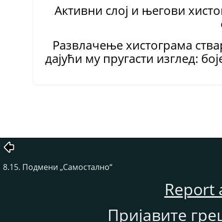
Активни слој и његови хисто
Развлачење хистограма ства
дајући му пругасти изглед: бој
8.15. Подмени
„
Самостално
“
Report 
Пријавите гре