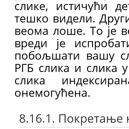
слике, истичући де
тешко видели. Други
веома лоше. То је 
вреди је испроба
побољшати вашу сл
РГБ слика и слика 
слика индексира
онемогућена.
8.16.1. Покретање