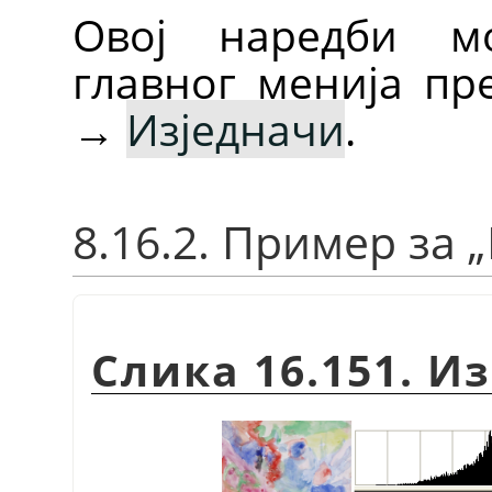
Овој наредби м
главног менија п
→
Изједначи
.
8.16.2. Пример за
„
Слика 16.151. И