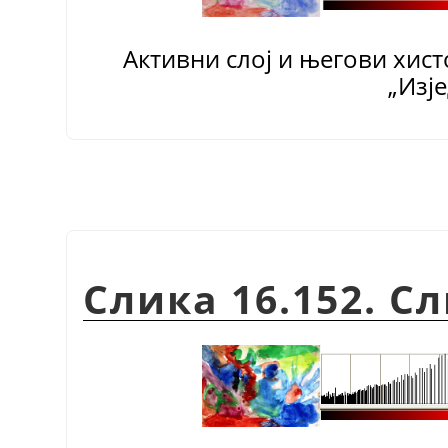
Активни слој и његови хист
„
Изј
Слика 16.152. С