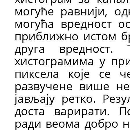
могуће равнији, од
могућа вредност ос
приближно истом бр
друга вредност.
хистограмима у при
пиксела које се ч
развучене више нег
јављају ретко. Рез
доста варирати. 
ради веома добро 