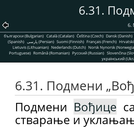
6.31. По
6.
български (Bulgarian)
Català (Catalan)
Čeština (Czech)
Dansk (Danish)
(Spanish)
پارسی (Persian)
Suomi (Finnish)
Français (French)
Hrvatski
Lietuvis (Lithuanian)
Nederlands (Dutch)
Norsk Nynorsk (Norwegi
Portuguese)
Română (Romanian)
Pусский (Russian)
Slovenčina (Slo
український (Ukra
6.31. Подмени
„
Во
Подмени
Вођице
са
стварање и уклањањ