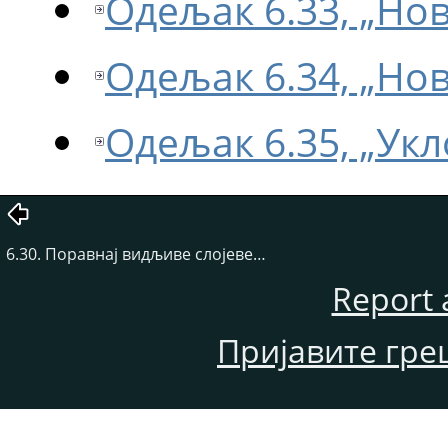
Одељак 6.33, „Но
Одељак 6.34, „Но
Одељак 6.35, „Ук
6.30. Поравнај видљиве слојеве…
Report 
Пријавите гре