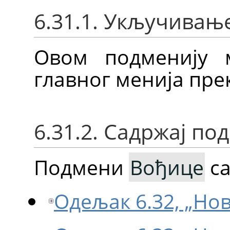
6.31.1. Укључивањ
Овом подменију 
главног менија пр
6.31.2. Садржај по
Подмени
Вођице
са
Одељак 6.32, „Нов