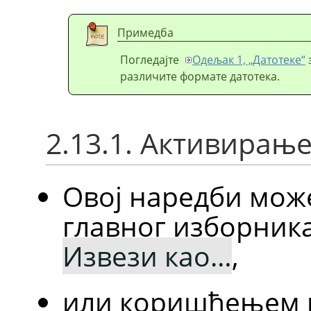
Примедба
Погледајте
Одељак 1, „Датотеке“
различите формате датотека.
2.13.1. Активирањ
Овој наредби мож
главног изборник
Извези као…
,
или коришћењем п