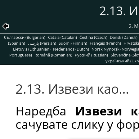
2.13. 
2. 
български (Bulgarian)
Català (Catalan)
Čeština (Czech)
Dansk (Danish)
(Spanish)
پارسی (Persian)
Suomi (Finnish)
Français (French)
Hrvatski
Lietuvis (Lithuanian)
Nederlands (Dutch)
Norsk Nynorsk (Norwegi
Portuguese)
Română (Romanian)
Pусский (Russian)
Slovenčina (Slo
український (Ukra
2.13. Извези као…
Наредба
Извези 
сачувате слику у фор