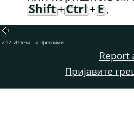
Shift
+
Ctrl
+
E
.
2.12. Извези… и Пресними…
Report 
Пријавите гре