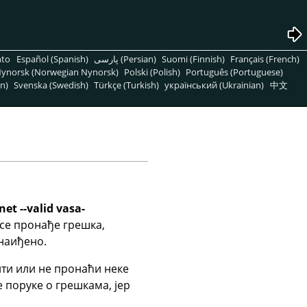
nto
Español (Spanish)
پارسی (Persian)
Suomi (Finnish)
Français (French)
ynorsk (Norwegian Nynorsk)
Polski (Polish)
Português (Portuguese)
n)
Svenska (Swedish)
Türkçe (Turkish)
український (Ukrainian)
中文
net --valid vasa-
 се пронађе грешка,
 наиђено.
ити или не пронаћи неке
е поруке о грешкама, јер