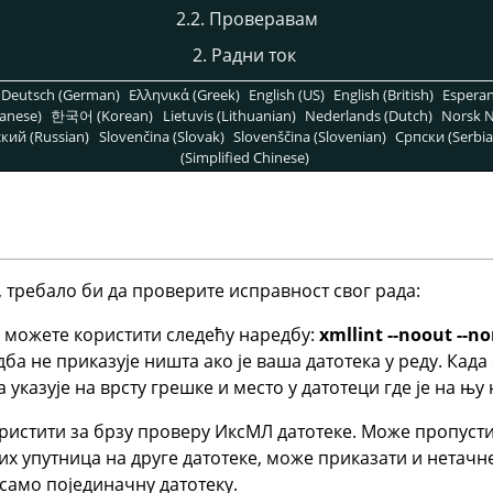
2.2. Проверавам
2. Радни ток
Deutsch (German)
Ελληνικά (Greek)
English (US)
English (British)
Espera
anese)
한국어 (Korean)
Lietuvis (Lithuanian)
Nederlands (Dutch)
Norsk N
кий (Russian)
Slovenčina (Slovak)
Slovenščina (Slovenian)
Српски (Serbia
(Simplified Chinese)
 требало би да проверите исправност свог рада:
у можете користити следећу наредбу:
xmllint --noout --no
дба не приказује ништа ако је ваша датотека у реду. Када
 указује на врсту грешке и место у датотеци где је на њу
ристити за брзу проверу ИксМЛ датотеке. Може пропуст
их упутница на друге датотеке, може приказати и нетачн
само појединачну датотеку.