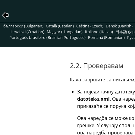
български (Bulgarian)
Català (Catalan)
Čeština (Czech)
Dansk (Danish)
Hrvatski (Croatian)
Magyar (Hungarian)
Italiano (Italian)
日本語 (Jap
Português brasileiro (Brazilian Portuguese)
Română (Romanian)
Pусс
2.2. Проверавам
Када завршите са писањем,
За појединачну датотек
datoteka.xml
. Ова наре
приказаће се порука која
Ова наредба се може ко
грешке. У случају спољн
ова наредба проверава 