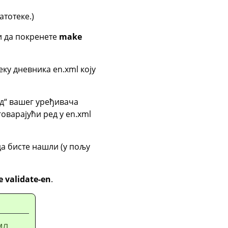
атотеке.)
и да покренете
make
еку дневника en.xml коју
д
“
вашег уређивача
говарајући ред у en.xml
да бисте нашли (у пољу
 validate-en
.
МЛ