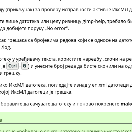
ју (прикључак) за проверу исправности активне ИксМЛ д
те више датотека или целу ризницу gimp-help, требало б
 да добијете поруку
„
No error
“
.
исак грешакa са бројевима редова који се односе на датот
/log.
отеку у уређивачу текста, користите наредбу
„
скочи на ре
 је
Ctrl
+
G
) и унесите број реда да бисте скочили на од
и грешку.
ико ИксМЛ датотека, погледајте изнад у en.xml датотеци 
 којој ИксМЛ датотеци је грешка.
аборавите да сачувате датотеку и поново покренете
make
а
ешка је уређивање en.xml датотеке дневника уместо Икс