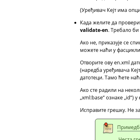
(Уређивач Кејт има опци
Када желите да провери
validate-en
. Требало би
Ако не, приказује се сп
можете наћи у фасцикли 
Отворите ову en.xml дат
(наредба уређивача Кејт
датотеци. Тамо ћете наћ
Ако сте радили на некол
„
xml:base
“
ознаке
„
id
“
) у
Исправите грешку. Не з
Примедб
Честа гр