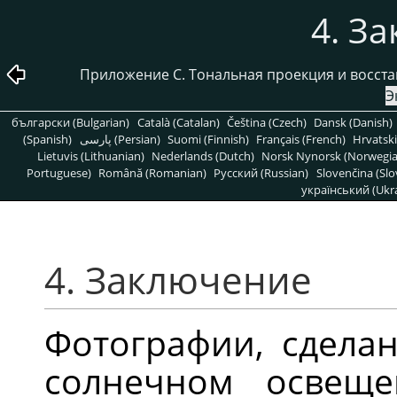
4. З
Приложение C. Тональная проекция и восст
Э
български (Bulgarian)
Català (Catalan)
Čeština (Czech)
Dansk (Danish)
(Spanish)
پارسی (Persian)
Suomi (Finnish)
Français (French)
Hrvatski
Lietuvis (Lithuanian)
Nederlands (Dutch)
Norsk Nynorsk (Norwegi
Portuguese)
Română (Romanian)
Pусский (Russian)
Slovenčina (Slo
український (Ukra
4. Заключение
Фотографии, сдела
солнечном освеще