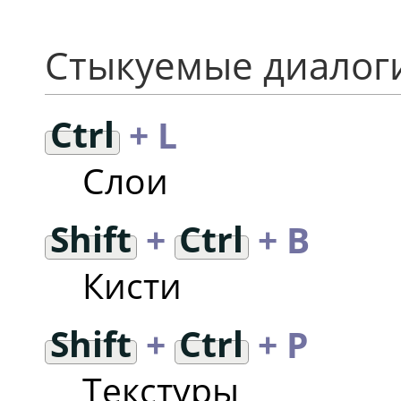
Стыкуемые диалог
Ctrl
+ L
Слои
Shift
+
Ctrl
+ B
Кисти
Shift
+
Ctrl
+ P
Текстуры