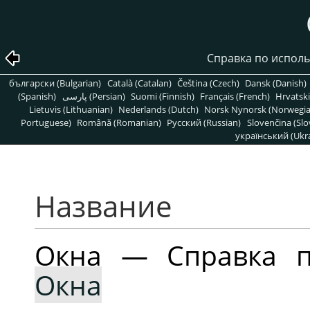
Справка по испол
български (Bulgarian)
Català (Catalan)
Čeština (Czech)
Dansk (Danish)
(Spanish)
پارسی (Persian)
Suomi (Finnish)
Français (French)
Hrvatski
Lietuvis (Lithuanian)
Nederlands (Dutch)
Norsk Nynorsk (Norwegi
Portuguese)
Română (Romanian)
Pусский (Russian)
Slovenčina (Slo
український (Ukra
Название
Окна — Справка 
Окна