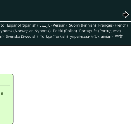
nto
Español (Spanish)
پارسی (Persian)
Suomi (Finnish)
Français (French)
ynorsk (Norwegian Nynorsk)
Polski (Polish)
Português (Portuguese)
n)
Svenska (Swedish)
Türkçe (Turkish)
український (Ukrainian)
中文
 в