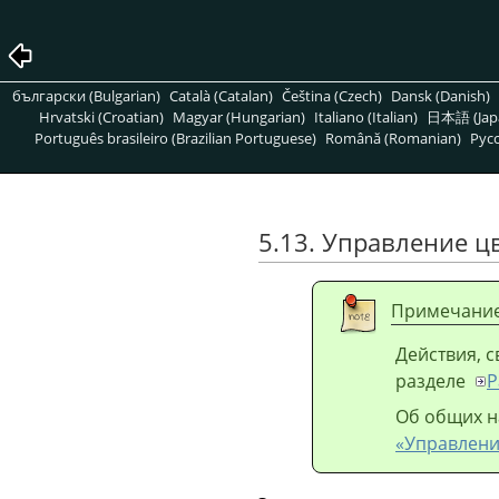
български (Bulgarian)
Català (Catalan)
Čeština (Czech)
Dansk (Danish)
Hrvatski (Croatian)
Magyar (Hungarian)
Italiano (Italian)
日本語 (Jap
Português brasileiro (Brazilian Portuguese)
Română (Romanian)
Pусс
5.13. Управление ц
Примечани
Действия, 
разделе
Р
Об общих н
«Управлени