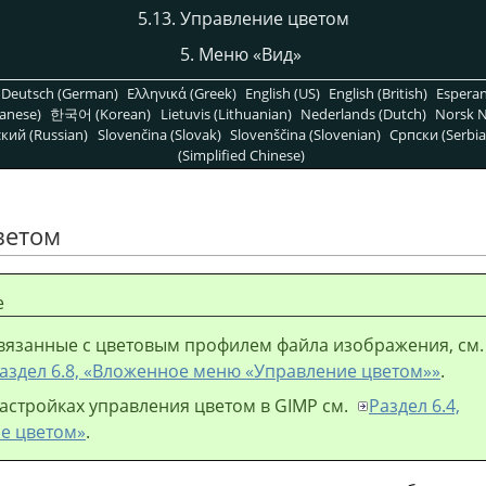
5.13. Управление цветом
5. Меню
«
Вид
»
Deutsch (German)
Ελληνικά (Greek)
English (US)
English (British)
Espera
anese)
한국어 (Korean)
Lietuvis (Lithuanian)
Nederlands (Dutch)
Norsk N
кий (Russian)
Slovenčina (Slovak)
Slovenščina (Slovenian)
Српски (Serbia
(Simplified Chinese)
ветом
е
связанные с цветовым профилем файла изображения, см.
аздел 6.8, «Вложенное меню
«
Управление цветом
»
»
.
астройках управления цветом в
GIMP
см.
Раздел 6.4,
е цветом»
.