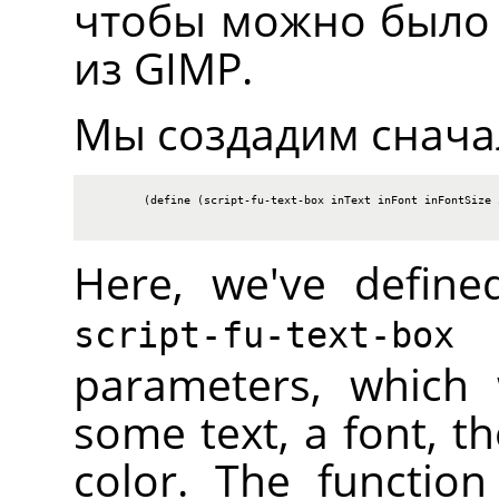
чтобы можно было 
из
GIMP
.
Мы создадим снача
        (define (script-fu-text-box inText inFont inFontSize i
Here, we've define
t
script-fu-text-box
parameters, which 
some text, a font, th
color. The functio