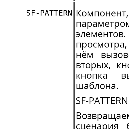
Компоне
SF-PATTERN
параметр
элемент
просмотра
нём вызов
вторых, кн
кнопка в
шаблона.
SF-PATTERN
Возвращае
сценария 