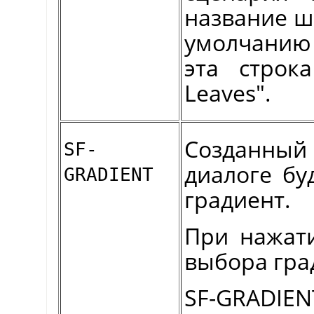
название ш
умолчанию 
эта строк
Leaves".
Созданны
SF-
диалоге бу
GRADIENT
градиент.
При нажати
выбора гра
SF-GRADIENT