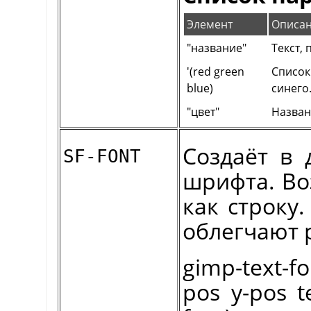
Элемент
Описа
"название"
Текст,
'(red green
Список
blue)
синего
"цвет"
Назван
Создаёт в 
SF-FONT
шрифта. Во
как строку
облегчают 
gimp-text-
pos y-pos te