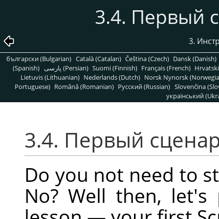
3.4. Первый 
3. Инст
български (Bulgarian)
Català (Catalan)
Čeština (Czech)
Dansk (Danish)
(Spanish)
پارسی (Persian)
Suomi (Finnish)
Français (French)
Hrvatski
Lietuvis (Lithuanian)
Nederlands (Dutch)
Norsk Nynorsk (Norwegi
Portuguese)
Română (Romanian)
Pусский (Russian)
Slovenčina (Slo
український (Ukra
3.4. Первый сценар
Do you not need to s
No? Well then, let's
lesson — your first Scr