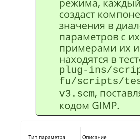
режима, каждый
создаст компон
значения в диал
параметров с и
примерами их и
находятся в тес
plug-ins/scri
fu/scripts/te
, постав
v3.scm
кодом
GIMP
.
Тип параметра
Описание