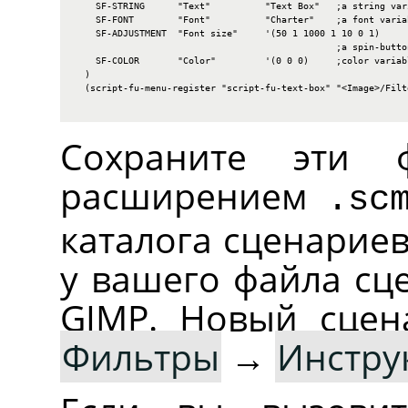
    SF-STRING      "Text"          "Text Box"   ;a string vari
    SF-FONT        "Font"          "Charter"    ;a font variab
    SF-ADJUSTMENT  "Font size"     '(50 1 1000 1 10 0 1)

                                                ;a spin-button
    SF-COLOR       "Color"         '(0 0 0)     ;color variabl
  )

  (script-fu-menu-register "script-fu-text-box" "<Image>/Filte
Сохраните эти
расширением
.sc
каталога сценариев
у вашего файла сце
GIMP
. Новый сцен
Фильтры
→
Инстру