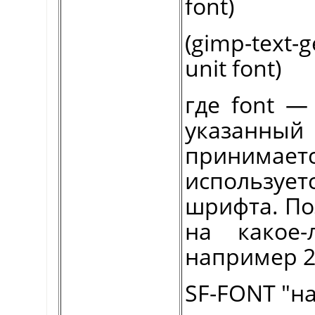
font)
(gimp-text-g
unit font)
где font —
указанный
принима
используе
шрифта. По
на какое-
например 2
SF-FONT "н