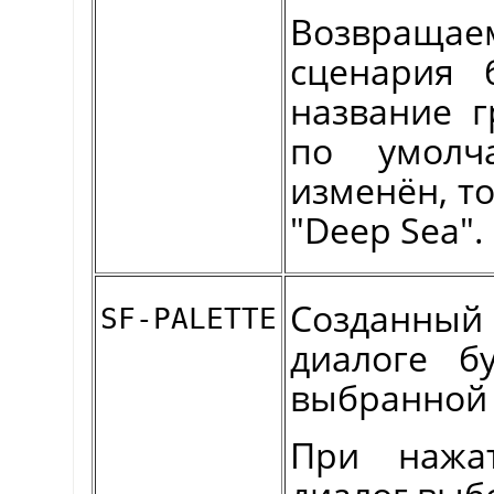
Возвращае
сценария 
название г
по умолч
изменён, то
"Deep Sea".
Созданны
SF-PALETTE
диалоге б
выбранной 
При нажа