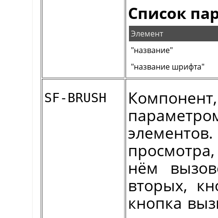
Список па
Элемент
"название"
"название шрифта"
Компоне
SF-BRUSH
параметр
элемент
просмотра
нём вызов
вторых, кн
кнопка выз