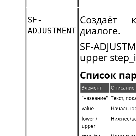
Создаёт 
SF-
диалоге.
ADJUSTMENT
SF-ADJUSTME
upper step_i
Список па
Элемент
Описание
"название"
Текст, по
value
Начальное
lower /
Нижнее/ве
upper