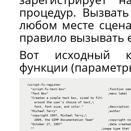
процедур. Вызват
любом месте сцена
правило вызывать е
Вот исходный к
функции (параметр
  (script-fu-register

    "script-fu-text-box"                        ;function name
    "Text Box"                                  ;menu label

    "Creates a simple text box, sized to fit\

      around the user's choice of text,\

      font, font size, and color."              ;description

    "Michael Terry"                             ;author

    "copyright 1997, Michael Terry;\

      2009, the GIMP Documentation Team"        ;copyright not
    "October 27, 1997"                          ;date created

    ""                                      ;image type that 