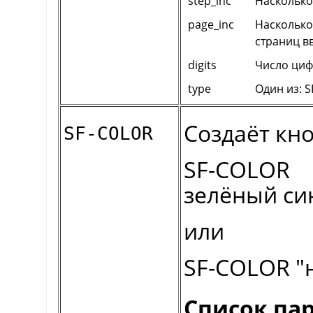
step_inc
Насколько
page_inc
Насколько
страниц вв
digits
Число циф
type
Один из: S
Создаёт кно
SF-COLOR
SF-COLOR
зелёный си
или
SF-COLOR "
Список па