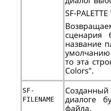
диалог выб
SF-PALETTE 
Возвращае
сценария 
название п
умолчанию 
то эта стр
Colors".
Созданны
SF-
диалоге б
FILENAME
файла.