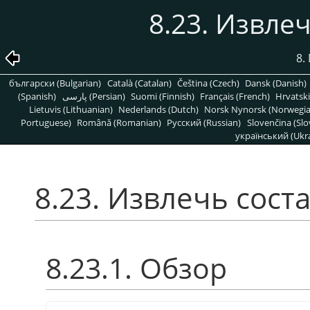
8.23. Извле
8.
български (Bulgarian)
Català (Catalan)
Čeština (Czech)
Dansk (Danish)
(Spanish)
پارسی (Persian)
Suomi (Finnish)
Français (French)
Hrvatski
Lietuvis (Lithuanian)
Nederlands (Dutch)
Norsk Nynorsk (Norwegi
Portuguese)
Română (Romanian)
Pусский (Russian)
Slovenčina (Slo
український (Ukra
8.23. Извлечь сос
8.23.1. Обзор